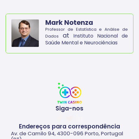
Mark Notenza
Professor de Estatística e Análise de
at
Instituto Nacional de
Dados
Saúde Mental e Neurociências
Siga-nos
Endereços para correspondência
Av. de Camilo 94, 4300-096 Porto, Portugal