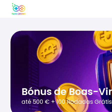
Bónus de Boas-Vi
até 500 € + 100 Rodadas Grátis