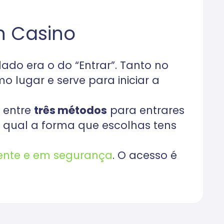
n Casino
ado era o do “Entrar”. Tanto no
lugar e serve para iniciar a
r entre
três métodos
para entrares
a qual a forma que escolhas tens
nte e em segurança
. O acesso é