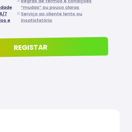
Regras de termos e condições
lidade
“mudas” ou pouco claras
4/7
Serviço ao cliente lento ou
os e
insatisfatório
REGISTAR
boas-vindas de Casino de
 depósito duplo – receba até 300 €
 Casino Twin!