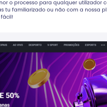
 o processo para qualquer utilizador c
guro
👉 Twin Login em Por
jas tu familiarizado ou não com a nossa pl
Posso fazer o inicia
fácil!
meu número de cont
tphone?
O que faço se não r