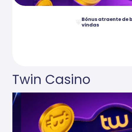
Bónus atraente de 
vindas
Twin Casino