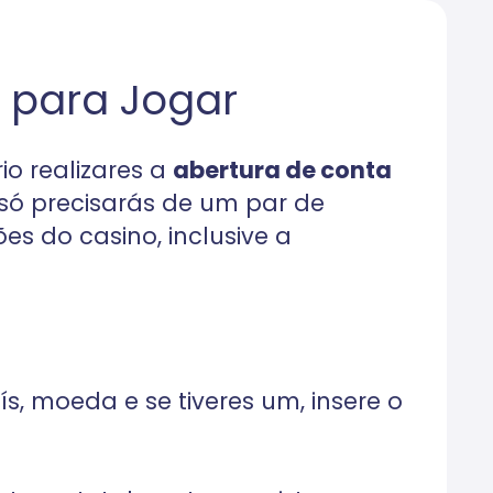
o para Jogar
io realizares a
abertura de conta
, só precisarás de um par de
es do casino, inclusive a
s, moeda e se tiveres um, insere o