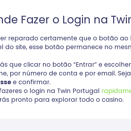
de Fazer o Login na Twi
 ter reparado certamente que o botão ao l
do site, esse botão permanece no mesmo 
rás que clicar no botão “Entrar” e escolhe
ne, por número de conta e por email. Sej
sse
e confirmar.
fazeres o login na Twin Portugal
rapidame
ás pronto para explorar todo o casino.