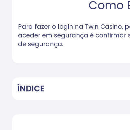
Como E
Para fazer o login na Twin Casino, 
aceder em segurança é confirmar se 
de segurança.
ÍNDICE
Como Entrar na Twin Casino Portugal
➡️ Criar Conta na Twin Casino: Primeiro
❌ Erro no Acesso Redefinir a Palavra-Pa