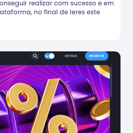
onseguir realizar com sucesso e em
tugal: Apoio ao Cliente Sempre Disponível
ataforma, no final de leres este
r a sessão na Twin Casino usando apenas o
a?
eceber o código de recuperação?