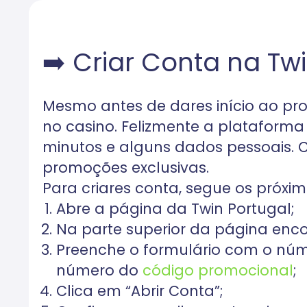
➡️ Criar Conta na Tw
Mesmo antes de dares início ao proc
no casino. Felizmente a plataforma 
minutos e alguns dados pessoais. Cr
promoções exclusivas.
Para criares conta, segue os próxi
Abre a página da Twin Portugal;
Na parte superior da página enco
Preenche o formulário com o númer
número do
código promocional
;
Clica em “Abrir Conta”;