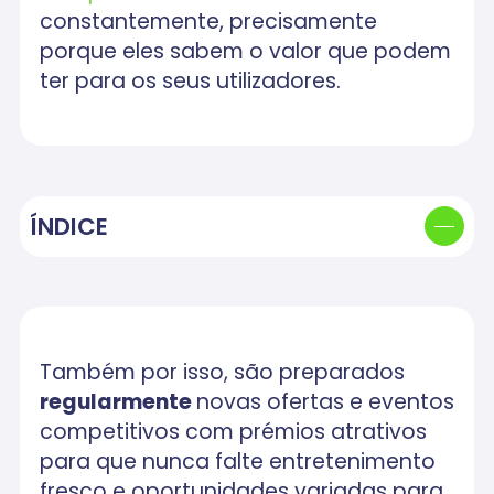
constantemente, precisamente
porque eles sabem o valor que podem
ter para os seus utilizadores.
ÍNDICE
Código Promocional da Twin
Casino Portugal
👉 Códigos de Bónus e Promoções
Também por isso, são preparados
da Twin Portugal
regularmente
novas ofertas e eventos
👉 Requisitos dos Bónus da Twin
competitivos com prémios atrativos
Casino em Portugal
para que nunca falte entretenimento
👉 Estás Pronto para Usar o Código
fresco e oportunidades variadas para
Promocional da Twin Casino?