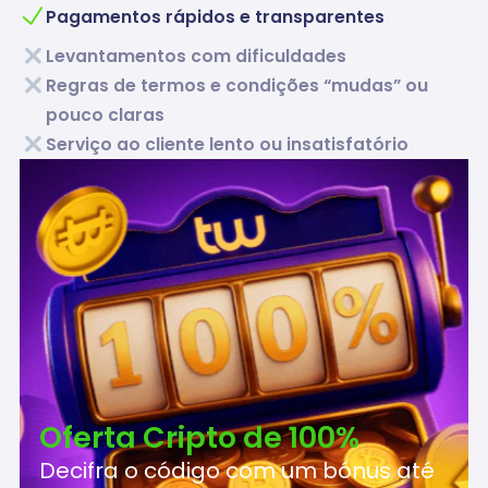
Pagamentos rápidos e transparentes
Levantamentos com dificuldades
Regras de termos e condições “mudas” ou
pouco claras
Serviço ao cliente lento ou insatisfatório
Oferta Cripto de 100%
Decifra o código com um bónus até