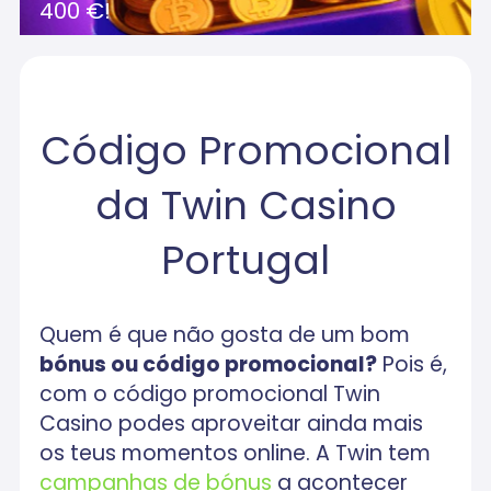
400 €!
Código Promocional
da Twin Casino
Portugal
Quem é que não gosta de um bom
bónus ou código promocional?
Pois é,
com o código promocional Twin
Casino podes aproveitar ainda mais
os teus momentos online. A Twin tem
campanhas de bónus
a acontecer