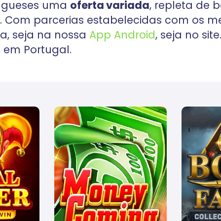
tugueses uma
oferta variada
, repleta de
Móveis
🎁 Bónus e Promoções
a. Com parcerias estabelecidas com os m
ino
🔥 Conclusão – Porqu
a, seja na nossa
App Android
, seja no sit
É possível jogar slot
e em Portugal.
Posso jogar slots no
JOGAR