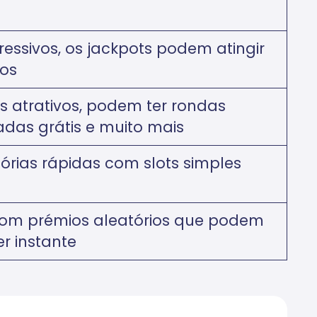
ressivos, os jackpots podem atingir
mos
 atrativos, podem ter rondas
gadas grátis e muito mais
tórias rápidas com slots simples
com prémios aleatórios que podem
er instante