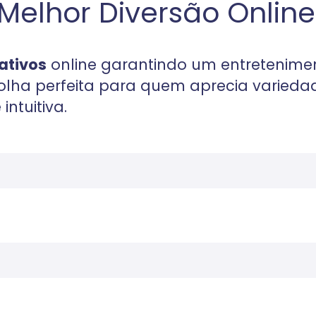
A Melhor Diversão Onlin
iativos
online garantindo um entretenime
colha perfeita para quem aprecia variedad
ntuitiva.
 Portugal
📌 Catálogo de Jogos
Gostos
na Twin
👉 Slots Mais Popula