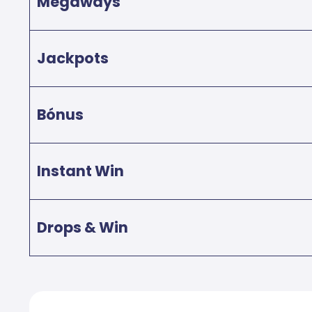
Megaways
Jackpots
Bónus
Instant Win
Drops & Win