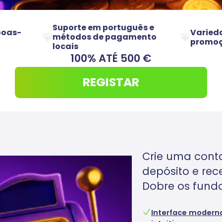
Suporte em português e
boas-
Varieda
métodos de pagamento
promoç
locais
100% ATÉ 500 €
REGISTAR
Crie uma cont
depósito e re
Dobre os fundo
Interface modern