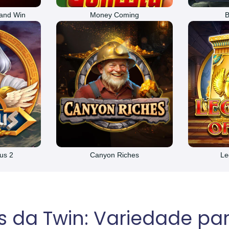
 and Win
Money Coming
B
JOGAR
us 2
Canyon Riches
Le
s da Twin: Variedade pa